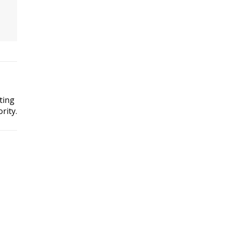
ting
rity.