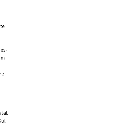
nte
des-
am
re
tal,
ul.