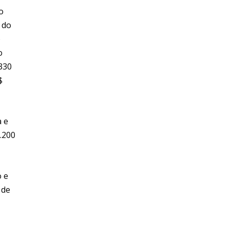
o
 do
o
o
.330
$
a e
.200
 e
 de