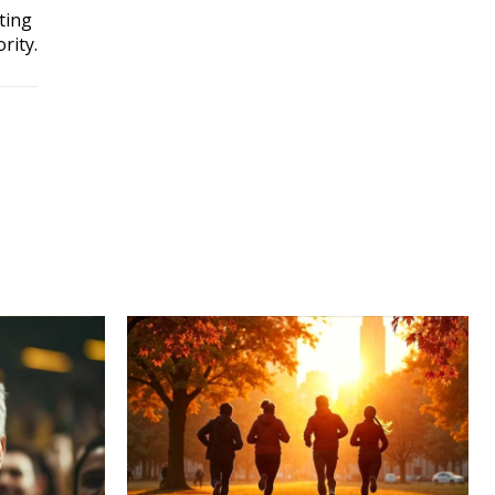
ting
rity.