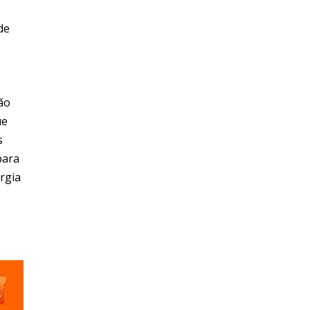
de
ão
ue
s
para
rgia