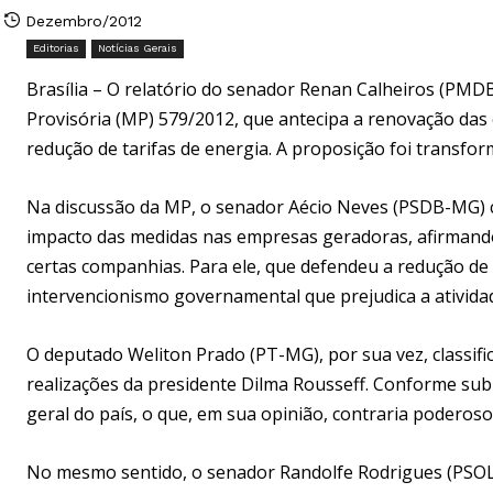
Dezembro/2012
Editorias
Notícias Gerais
Brasília – O relatório do senador Renan Calheiros (PMD
Provisória (MP) 579/2012, que antecipa a renovação das 
redução de tarifas de energia. A proposição foi transf
Na discussão da MP, o senador Aécio Neves (PSDB-MG) cr
impacto das medidas nas empresas geradoras, afirmando
certas companhias. Para ele, que defendeu a redução de 
intervencionismo governamental que prejudica a ativida
O deputado Weliton Prado (PT-MG), por sua vez, classif
realizações da presidente Dilma Rousseff. Conforme subl
geral do país, o que, em sua opinião, contraria poderoso
No mesmo sentido, o senador Randolfe Rodrigues (PSOL-A