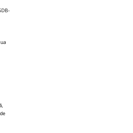
PSDB-
sua
ã,
 de