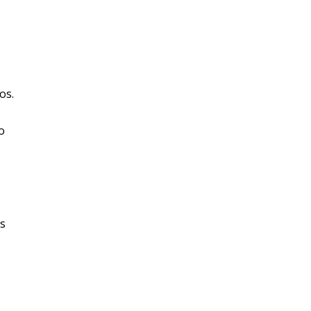
os.
o
is