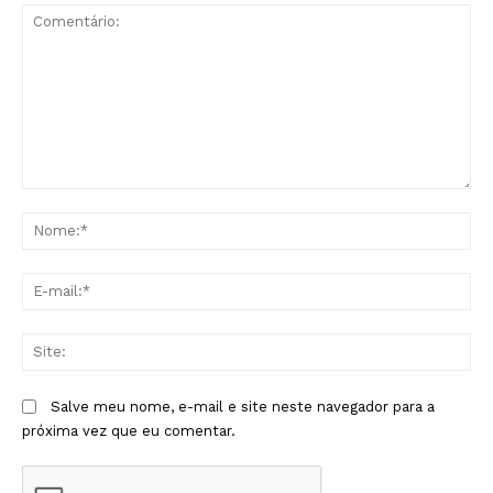
Comentário:
No
E-
mai
Sit
Salve meu nome, e-mail e site neste navegador para a
próxima vez que eu comentar.