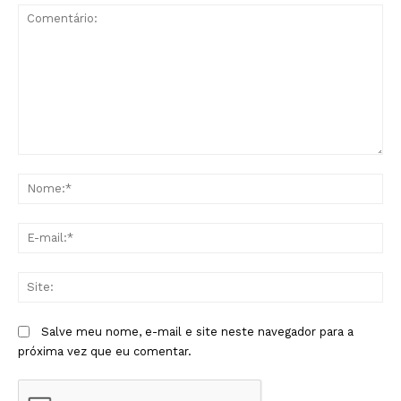
Comentário:
No
E-
mai
Sit
Salve meu nome, e-mail e site neste navegador para a
próxima vez que eu comentar.