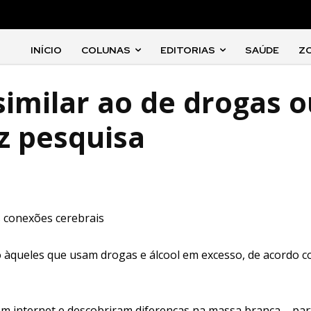
INÍCIO
COLUNAS
EDITORIAS
SAÚDE
Z
similar ao de drogas 
iz pesquisa
 conexões cerebrais
ro àqueles que usam drogas e álcool em excesso, de acordo 
em internet e descobriram diferenças na massa branca – par