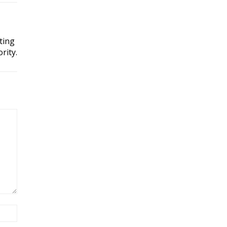
ting
rity.
Site: