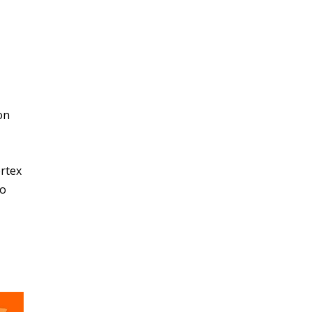
on
rtex
ão