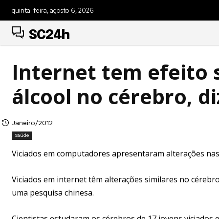
quinta-feira, agosto 6, 2026
SC24h
Internet tem efeito 
álcool no cérebro, d
Janeiro/2012
Saúde
Viciados em computadores apresentaram alterações nas
Viciados em internet têm alterações similares no céreb
uma pesquisa chinesa.
Cientistas estudaram os cérebros de 17 jovens viciados 