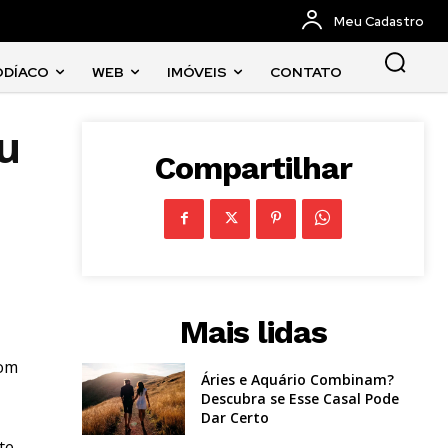
Meu Cadastro
ODÍACO
WEB
IMÓVEIS
CONTATO
ou
Compartilhar
Mais lidas
com
Áries e Aquário Combinam?
Descubra se Esse Casal Pode
Dar Certo
te