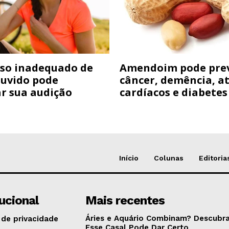
so inadequado de
Amendoim pode pre
ouvido pode
câncer, demência, a
ar sua audição
cardíacos e diabetes
Início
Colunas
Editoria
tucional
Mais recentes
Áries e Aquário Combinam? Descubra
 de privacidade
Esse Casal Pode Dar Certo