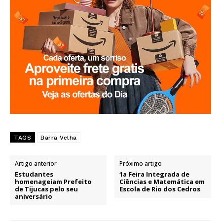
TAGS
Barra Velha
Artigo anterior
Próximo artigo
Estudantes
1a Feira Integrada de
homenageiam Prefeito
Ciências e Matemática em
de Tijucas pelo seu
Escola de Rio dos Cedros
aniversário