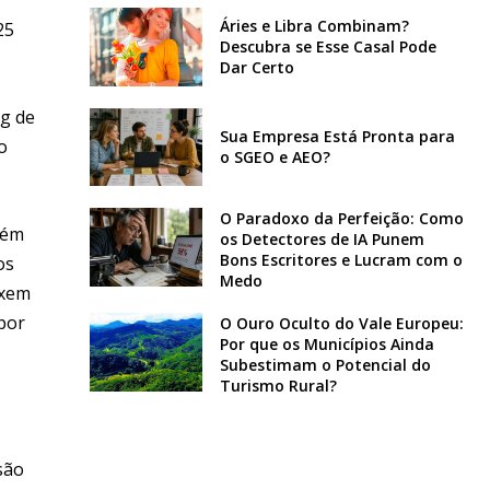
Áries e Libra Combinam?
25
Descubra se Esse Casal Pode
Dar Certo
ng de
Sua Empresa Está Pronta para
o
o SGEO e AEO?
O Paradoxo da Perfeição: Como
lém
os Detectores de IA Punem
Bons Escritores e Lucram com o
os
Medo
ixem
por
O Ouro Oculto do Vale Europeu:
Por que os Municípios Ainda
Subestimam o Potencial do
Turismo Rural?
são