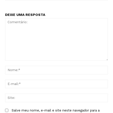
DEIXE UMA RESPOSTA
Comentário:
No
E-
mai
Sit
Salve meu nome, e-mail e site neste navegador para a