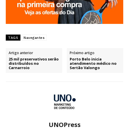
TAGS
Navegantes
Artigo anterior
Próximo artigo
25 mil preservativos serão
Porto Belo inicia
distribuídos no
atendimento médico no
Carnarroio
Sertão Valongo
UNOPress