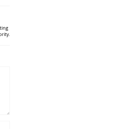
ting
rity.
Site: