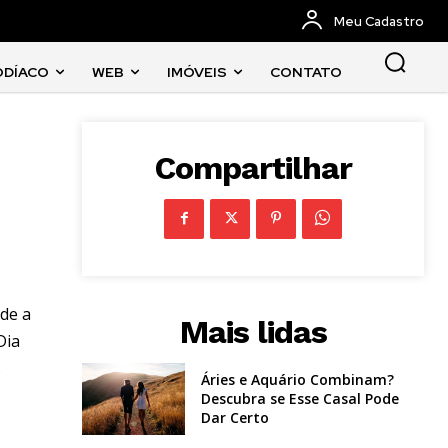
Meu Cadastro
ODÍACO
WEB
IMÓVEIS
CONTATO
Compartilhar
nde a
Mais lidas
Dia
s
Áries e Aquário Combinam?
Descubra se Esse Casal Pode
Dar Certo