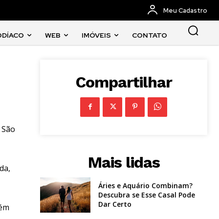
Meu Cadastro
ODÍACO
WEB
IMÓVEIS
CONTATO
Compartilhar
o São
Mais lidas
da,
Áries e Aquário Combinam?
Descubra se Esse Casal Pode
Dar Certo
lém