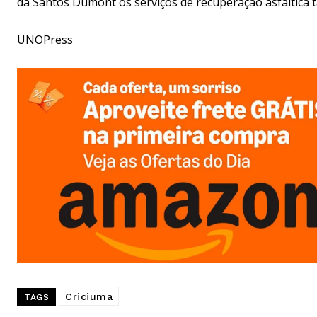
da Santos Dumont os serviços de recuperação asfáltica 
UNOPress
Criciuma
TAGS