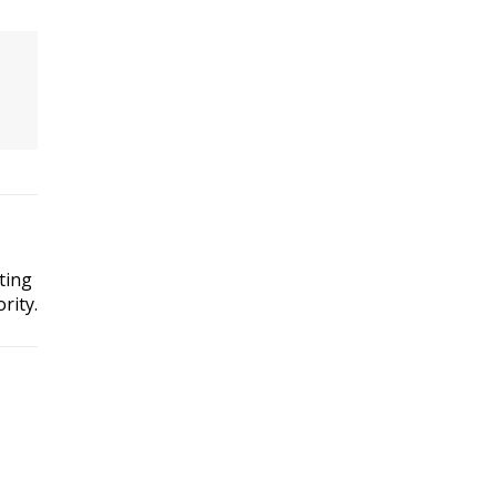
ting
rity.