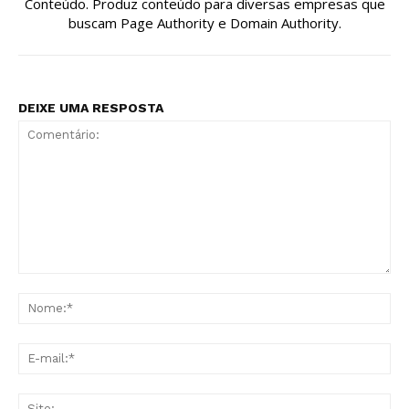
Conteúdo. Produz conteúdo para diversas empresas que
buscam Page Authority e Domain Authority.
DEIXE UMA RESPOSTA
Comentário:
No
E-
mai
Sit