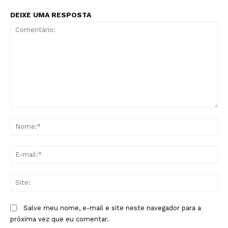
DEIXE UMA RESPOSTA
Comentário:
No
E-
mai
Sit
Salve meu nome, e-mail e site neste navegador para a
próxima vez que eu comentar.