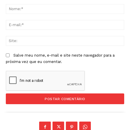
Comentário:
No
E-
mai
Sit
Salve meu nome, e-mail e site neste navegador para a
próxima vez que eu comentar.