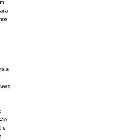
ém
para
amos
ta a
inuem
o
são
S e
a