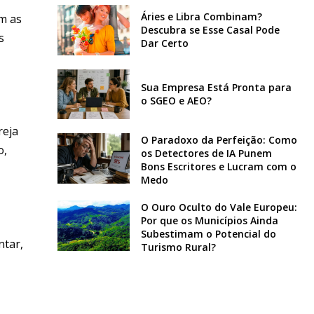
Áries e Libra Combinam?
om as
Descubra se Esse Casal Pode
s
Dar Certo
Sua Empresa Está Pronta para
o SGEO e AEO?
reja
O Paradoxo da Perfeição: Como
o,
os Detectores de IA Punem
Bons Escritores e Lucram com o
Medo
O Ouro Oculto do Vale Europeu:
Por que os Municípios Ainda
Subestimam o Potencial do
ntar,
Turismo Rural?