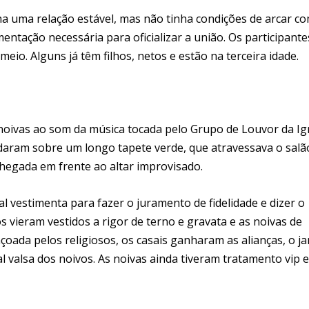
ha uma relação estável, mas não tinha condições de arcar c
tação necessária para oficializar a união. Os participante
eio. Alguns já têm filhos, netos e estão na terceira idade.
oivas ao som da música tocada pelo Grupo de Louvor da Ig
ndaram sobre um longo tapete verde, que atravessava o salã
hegada em frente ao altar improvisado.
l vestimenta para fazer o juramento de fidelidade e dizer o
vieram vestidos a rigor de terno e gravata e as noivas de
oada pelos religiosos, os casais ganharam as alianças, o ja
l valsa dos noivos. As noivas ainda tiveram tratamento vip e