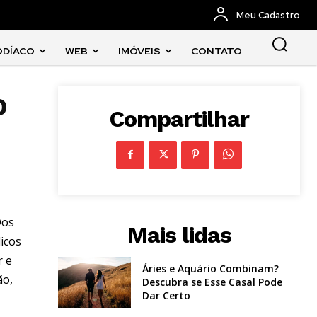
Meu Cadastro
ODÍACO
WEB
IMÓVEIS
CONTATO
o
Compartilhar
Dos
Mais lidas
licos
r e
Áries e Aquário Combinam?
ão,
Descubra se Esse Casal Pode
Dar Certo