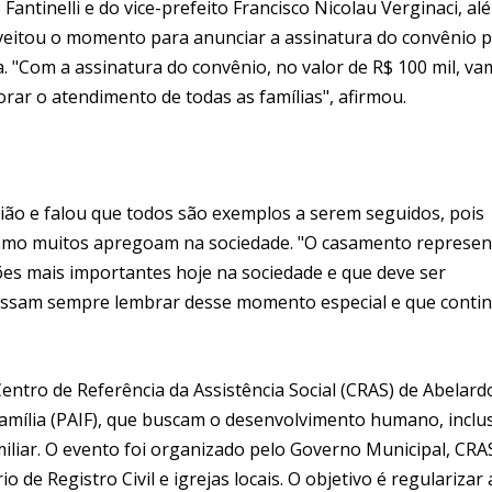
antinelli e do vice-prefeito Francisco Nicolau Verginaci, al
roveitou o momento para anunciar a assinatura do convênio 
 "Com a assinatura do convênio, no valor de R$ 100 mil, v
orar o atendimento de todas as famílias", afirmou.
união e falou que todos são exemplos a serem seguidos, pois
como muitos apregoam na sociedade. "O casamento represen
ões mais importantes hoje na sociedade e que deve ser
possam sempre lembrar desse momento especial e que cont
ntro de Referência da Assistência Social (CRAS) de Abelard
Família (PAIF), que buscam o desenvolvimento humano, inclu
miliar. O evento foi organizado pelo Governo Municipal, CRA
o de Registro Civil e igrejas locais. O objetivo é regularizar 