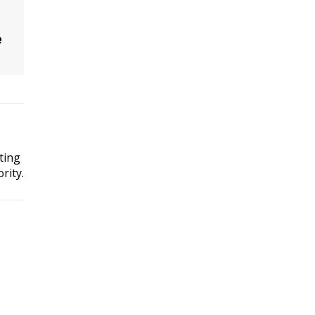
e
ting
rity.