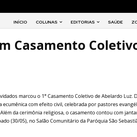
INÍCIO
COLUNAS
EDITORIAS
SAÚDE
Z
em Casamento Coletiv
nvidados marcou o 1° Casamento Coletivo de Abelardo Luz. 
sa ecumênica com efeito civil, celebrada por pastores evangé
. Além da cerimônia religiosa, o casamento contou com janta
bado (30/05), no Salão Comunitário da Paróquia São Sebasti