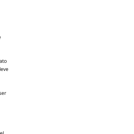
e
ato
deve
ser
el.