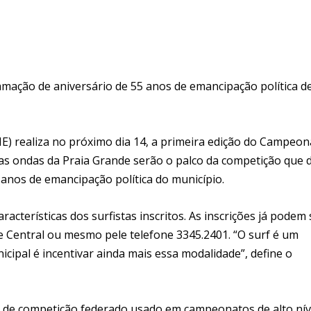
amação de aniversário de 55 anos de emancipação política d
) realiza no próximo dia 14, a primeira edição do Campeon
, as ondas da Praia Grande serão o palco da competição que 
 anos de emancipação política do município.
acterísticas dos surfistas inscritos. As inscrições já podem 
de Central ou mesmo pele telefone 3345.2401. “O surf é um
cipal é incentivar ainda mais essa modalidade”, define o
a de competição federado usado em campeonatos de alto nív