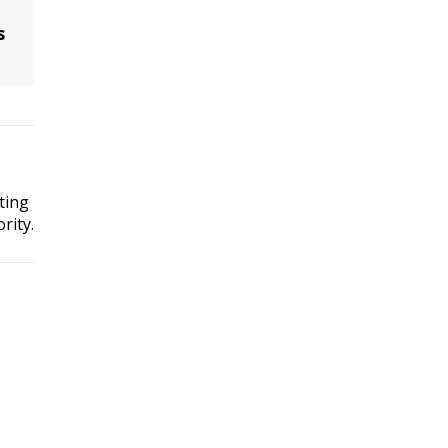
s
ting
rity.