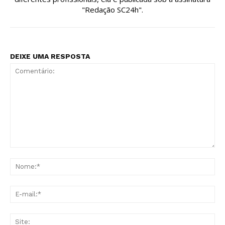
"Redação SC24h".
DEIXE UMA RESPOSTA
Comentário:
No
E-
mai
Sit