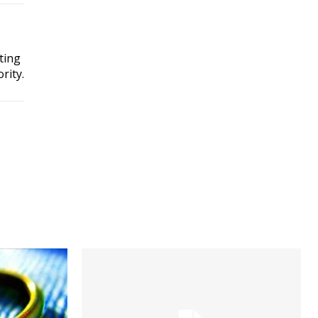
ting
rity.