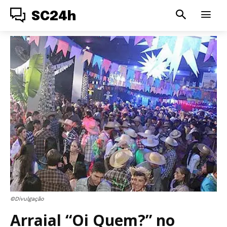
SC24h
©Divulgação
Arraial “Oi Quem?” no