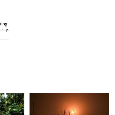
ting
rity.