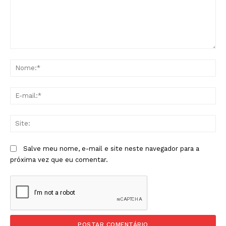
Comentário:
No
E-
mai
Sit
Salve meu nome, e-mail e site neste navegador para a
próxima vez que eu comentar.