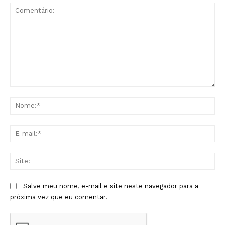
Comentário:
No
E-
mai
Sit
Salve meu nome, e-mail e site neste navegador para a
próxima vez que eu comentar.