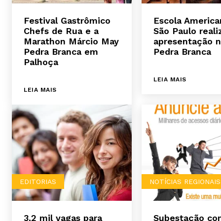
Festival Gastrômico
Escola America
Chefs de Rua e a
São Paulo reali
Marathon Márcio May
apresentação 
Pedra Branca em
Pedra Branca
Palhoça
LEIA MAIS
LEIA MAIS
EDITORIAS
NOTÍCIAS REGIONAIS
3,2 mil vagas para
Subestação co