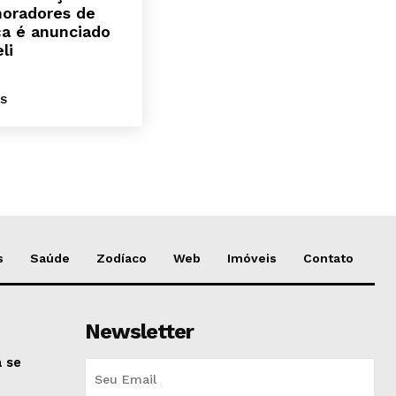
moradores de
a é anunciado
li
IS
s
Saúde
Zodíaco
Web
Imóveis
Contato
Newsletter
 se