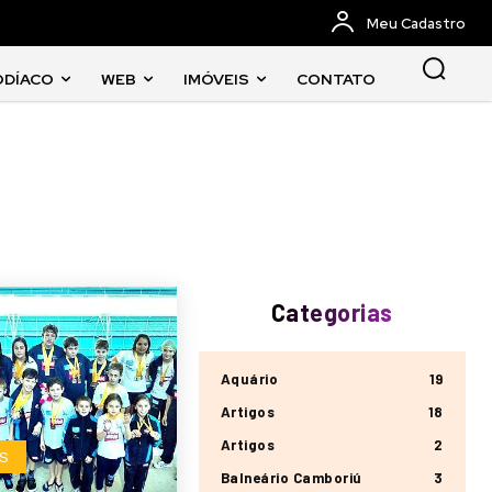
Meu Cadastro
ODÍACO
WEB
IMÓVEIS
CONTATO
Categorias
Aquário
19
Artigos
18
Artigos
2
S
Balneário Camboriú
3