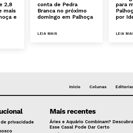
e 2,8
conta de Pedra
para 
e mais
Branca no próximo
Palhoç
hoça e
domingo em Palhoça
por Ide
LEIA MAIS
LEIA MA
Início
Colunas
Editoria
tucional
Mais recentes
Áries e Aquário Combinam? Descubra
 de privacidade
Esse Casal Pode Dar Certo
nosco