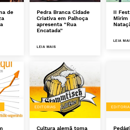
na de
Pedra Branca Cidade
II Fes
za
Criativa em Palhoça
Mirim 
na
apresenta “Rua
Nataç
Encatada”
LEIA MA
LEIA MAIS
EDITORIAS
EDITORIA
m
Cultura alemã toma
Pedági