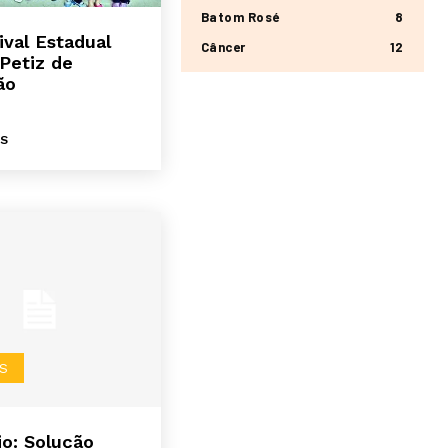
Batom Rosé
8
tival Estadual
Câncer
12
Petiz de
ão
IS
S
o: Solução