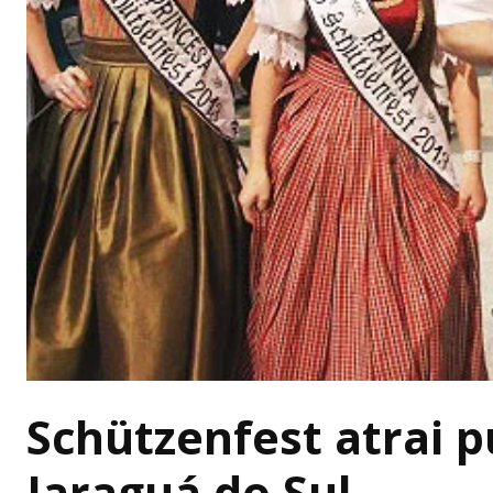
Schützenfest atrai 
Jaraguá do Sul