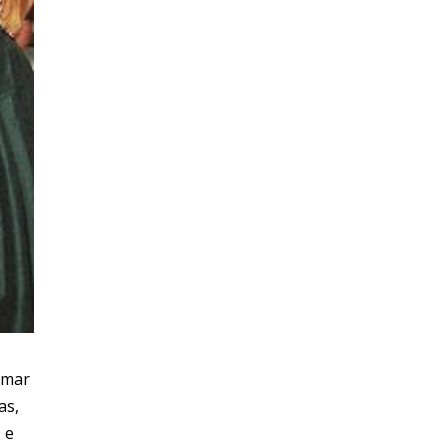
omar
as,
 e