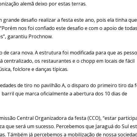
onização alemã deixo por estas terras.
rande desafio realizar a festa este ano, pois ela tinha que
 “Porém nos foi confiado este desafio e com o apoio de toda
es”, garantiu Prochnow.
o de cara nova. A estrutura foi modificada para que as pess
á centralizado, os restaurantes e o chopp em locais de fácil
ca, folclore e danças típicas.
ades de tiro no pavilhão A, o disparo do primeiro tiro da f
barril que marca oficialmente a abertura dos 10 dias de
omissão Central Organizadora da festa (CCO), “estar partici
eza que será um sucesso. Percebemos que Jaraguá do Sul es
inhas. Támbém já percebemos a mobilização de nossa socieda