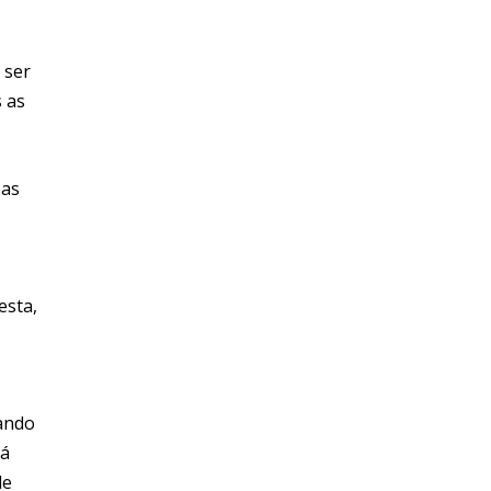
 ser
s as
oas
esta,
pando
tá
de