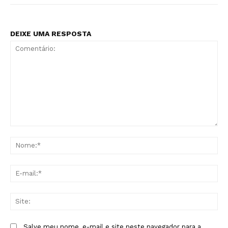
DEIXE UMA RESPOSTA
Comentário:
No
E-
mai
Sit
Salve meu nome, e-mail e site neste navegador para a