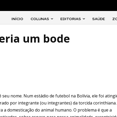
INÍCIO
COLUNAS
EDITORIAS
SAÚDE
Z
seria um bode
seu nome. Num estádio de futebol na Bolívia, ele foi ating
rado por integrante (ou integrantes) da torcida corinthiana.
para a domesticação do animal humano. O problema é que a
ticados, sobra espaço para nossa animalidade, excentricid