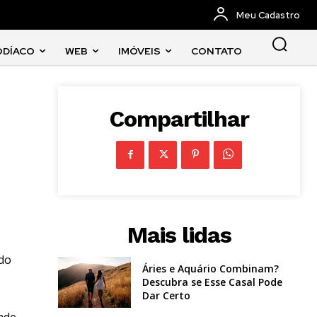
Meu Cadastro
ODÍACO
WEB
IMÓVEIS
CONTATO
Compartilhar
Mais lidas
ido
Áries e Aquário Combinam?
Descubra se Esse Casal Pode
Dar Certo
ade