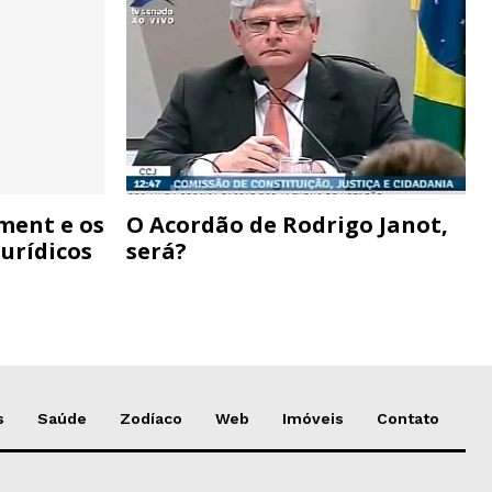
ment e os
O Acordão de Rodrigo Janot,
urídicos
será?
s
Saúde
Zodíaco
Web
Imóveis
Contato