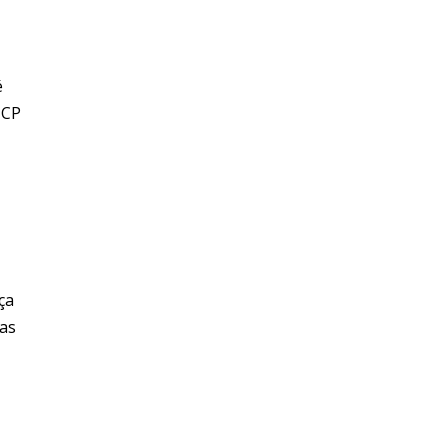
é
 CP
ça
 as