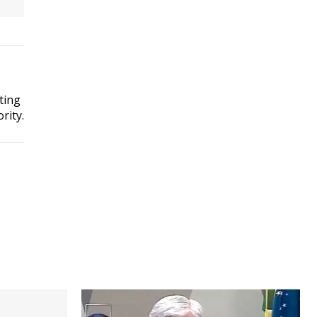
ting
rity.