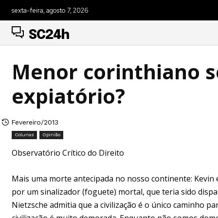
sexta-feira, agosto 7, 2026
SC24h
Menor corinthiano 
expiatório?
Fevereiro/2013
Colunas
Opinião
Observatório Crítico do Direito
Mais uma morte antecipada no nosso continente: Kevin é 
por um sinalizador (foguete) mortal, que teria sido dispa
Nietzsche admitia que a civilização é o único caminho 
civilização é muito demorada. Enquanto não somos domes