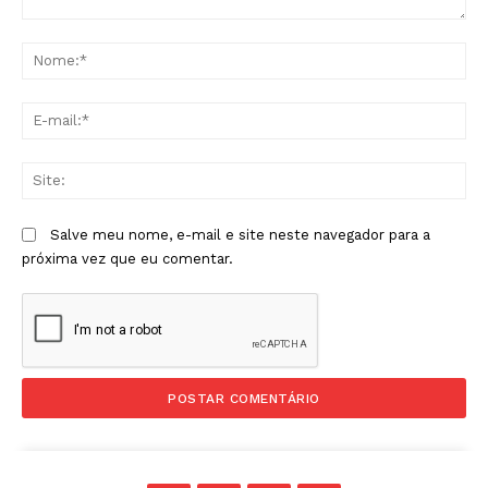
Comentário:
No
E-
mai
Sit
Salve meu nome, e-mail e site neste navegador para a
próxima vez que eu comentar.