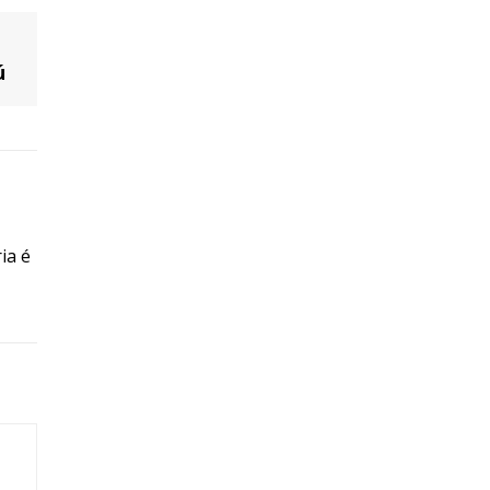
ú
ia é