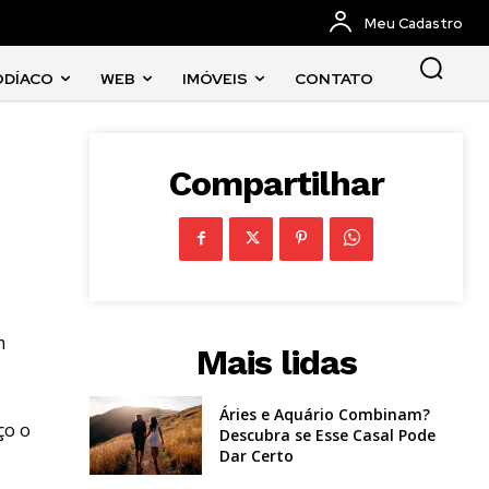
Meu Cadastro
ODÍACO
WEB
IMÓVEIS
CONTATO
Compartilhar
m
Mais lidas
Áries e Aquário Combinam?
ço o
Descubra se Esse Casal Pode
Dar Certo